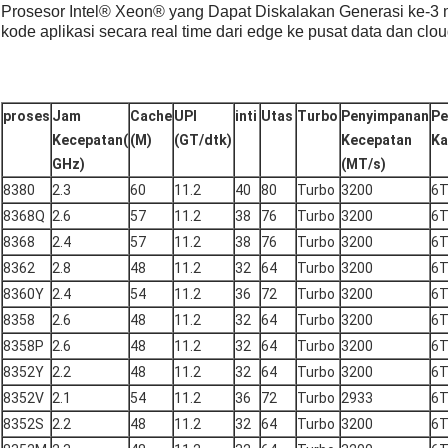
Prosesor Intel® Xeon® yang Dapat Diskalakan Generasi ke-3 
kode aplikasi secara real time dari edge ke pusat data dan clo
proses
Jam
Cache
UPI
inti
Utas
Turbo
Penyimpanan
Pe
Kecepatan(
(M)
(GT/dtk)
Kecepatan
Ka
GHz)
(MT/s)
8380
2.3
60
11.2
40
80
Turbo
3200
6
8368Q
2.6
57
11.2
38
76
Turbo
3200
6
8368
2.4
57
11.2
38
76
Turbo
3200
6
8362
2.8
48
11.2
32
64
Turbo
3200
6
8360Y
2.4
54
11.2
36
72
Turbo
3200
6
8358
2.6
48
11.2
32
64
Turbo
3200
6
8358P
2.6
48
11.2
32
64
Turbo
3200
6
8352Y
2.2
48
11.2
32
64
Turbo
3200
6
8352V
2.1
54
11.2
36
72
Turbo
2933
6
8352S
2.2
48
11.2
32
64
Turbo
3200
6