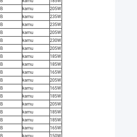
TB
kamu
185W
TB
kamu
205W
TB
kamu
235W
TB
kamu
235W
TB
kamu
205W
TB
kamu
230W
TB
kamu
205W
TB
kamu
185W
TB
kamu
185W
TB
kamu
165W
TB
kamu
205W
TB
kamu
165W
TB
kamu
185W
TB
kamu
205W
TB
kamu
185W
TB
kamu
185W
TB
kamu
165W
TB
kamu
150W