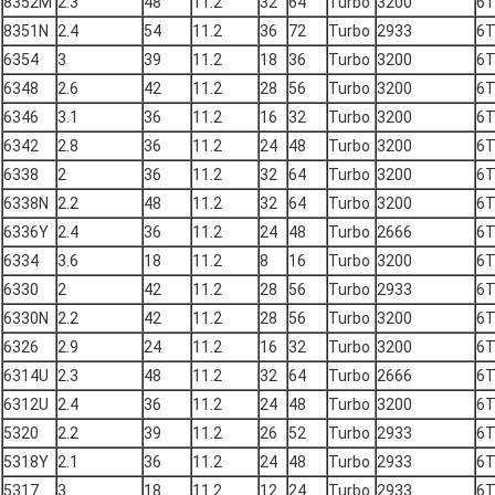
8352M
2.3
48
11.2
32
64
Turbo
3200
6
8351N
2.4
54
11.2
36
72
Turbo
2933
6
6354
3
39
11.2
18
36
Turbo
3200
6
6348
2.6
42
11.2
28
56
Turbo
3200
6
6346
3.1
36
11.2
16
32
Turbo
3200
6
6342
2.8
36
11.2
24
48
Turbo
3200
6
6338
2
36
11.2
32
64
Turbo
3200
6
6338N
2.2
48
11.2
32
64
Turbo
3200
6
6336Y
2.4
36
11.2
24
48
Turbo
2666
6
6334
3.6
18
11.2
8
16
Turbo
3200
6
6330
2
42
11.2
28
56
Turbo
2933
6
6330N
2.2
42
11.2
28
56
Turbo
3200
6
6326
2.9
24
11.2
16
32
Turbo
3200
6
6314U
2.3
48
11.2
32
64
Turbo
2666
6
6312U
2.4
36
11.2
24
48
Turbo
3200
6
5320
2.2
39
11.2
26
52
Turbo
2933
6
5318Y
2.1
36
11.2
24
48
Turbo
2933
6
5317
3
18
11.2
12
24
Turbo
2933
6