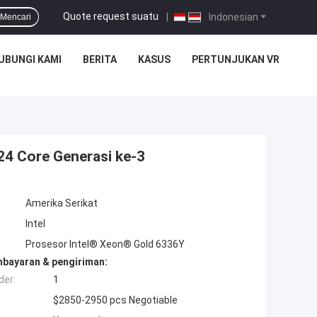
Quote request suatu
|
Indonesian
Mencari
UBUNGI KAMI
BERITA
KASUS
PERTUNJUKAN VR
4 Core Generasi ke-3
Amerika Serikat
Intel
Prosesor Intel® Xeon® Gold 6336Y
mbayaran & pengiriman:
der:
1
$2850-2950 pcs Negotiable