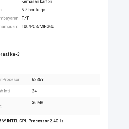
Kemasan karton
n:
5-8 hari kerja
embayaran:
T/T
mampuan:
100/PCS/MINGGU
rasi ke-3
 Prosesor:
6336Y
 Inti:
24
36 MB
:
36Y INTEL CPU Processor 2.4GHz
,