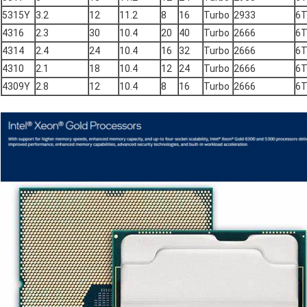
5315Y
3.2
12
11.2
8
16
Turbo
2933
6
4316
2.3
30
10.4
20
40
Turbo
2666
6
4314
2.4
24
10.4
16
32
Turbo
2666
6
4310
2.1
18
10.4
12
24
Turbo
2666
6
4309Y
2.8
12
10.4
8
16
Turbo
2666
6