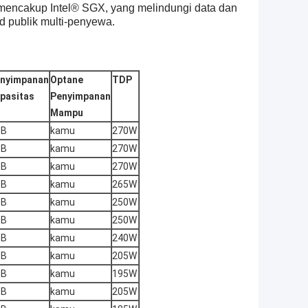
mencakup Intel® SGX, yang melindungi data dan
ud publik multi-penyewa.
nyimpanan
Optane
TDP
pasitas
Penyimpanan
Mampu
TB
kamu
270W
TB
kamu
270W
TB
kamu
270W
TB
kamu
265W
TB
kamu
250W
TB
kamu
250W
TB
kamu
240W
TB
kamu
205W
TB
kamu
195W
TB
kamu
205W