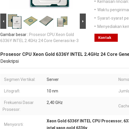
Kemasan rincian:
Waktu pengirima
Syarat-syarat p
Menyediakan ke
Gambar besar :
Prosesor CPU Xeon Gold
Kontak
6336Y INTEL 2.4GHz 24 Core Generasi ke-3
Prosesor CPU Xeon Gold 6336Y INTEL 2.4GHz 24 Core Gene
Deskripsi
Segmen Vertikal:
Server
Nomor
Litografi:
10 nm
Jumlah
Frekuensi Dasar
2,40 GHz
Cache
Prosesor:
Xeon Gold 6336Y INTEL CPU Processor
,
63
Menyoroti:
intel xeon gold 6336y