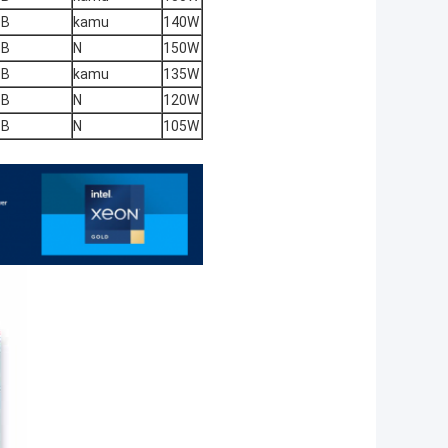
TB
kamu
140W
TB
N
150W
TB
kamu
135W
TB
N
120W
TB
N
105W