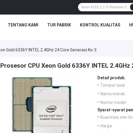
TENTANG KAMI
TUR PABRIK
KONTROL KUALITAS
H
on Gold 6336Y INTEL 2.4GHz 24 Core Generasi Ke-3
Prosesor CPU Xeon Gold 6336Y INTEL 2.4GHz 2
Detail produk:
Tempat asal:
Nama merek:
Nomor model:
Syarat-syarat pe
Kuantitas min Or
Harga: