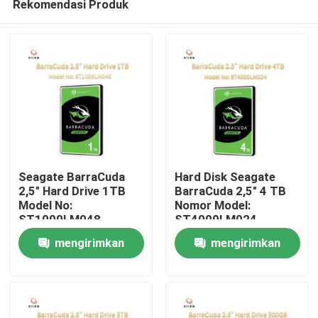
Rekomendasi Produk
Seagate BarraCuda
Hard Disk Seagate
2,5" Hard Drive 1TB
BarraCuda 2,5" 4 TB
Model No:
Nomor Model:
ST1000LM048
ST4000LM024
Rumah
mengirimkan
mengirimkan
Produk
permintaan
permintaan
Tentang Kami