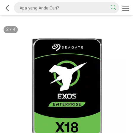
2
/
4