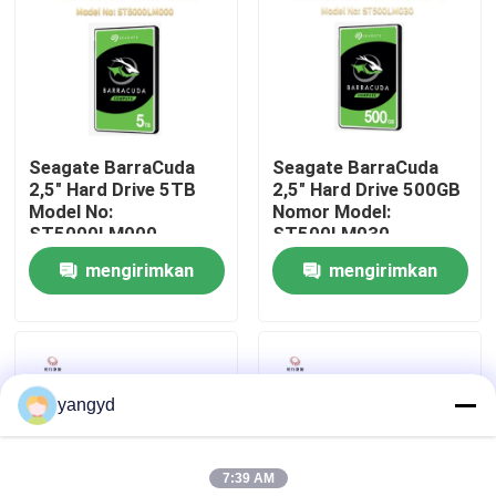
Tur Pabrik
Kontrol Kualitas
Seagate BarraCuda
Seagate BarraCuda
2,5" Hard Drive 5TB
2,5" Hard Drive 500GB
Hubungi Kami
Model No:
Nomor Model:
ST5000LM000
ST500LM030
mengirimkan
mengirimkan
Berita
permintaan
permintaan
kasus
yangyd
VR Show
7:39 AM
Server Penyimpanan Rak