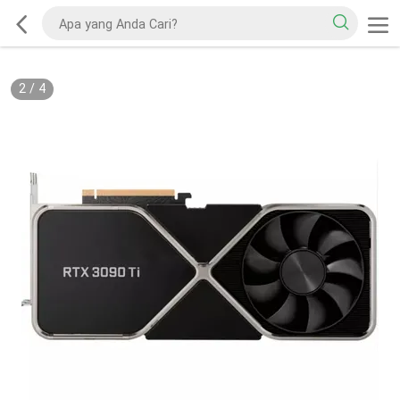
2
/
4