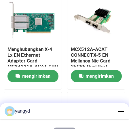
Tur Pabrik
Kontrol Kualitas
Menghubungkan X-4
MCX512A-ACAT
Hubungi Kami
Lx EN Ethernet
CONNECTX-5 EN
Adapter Card
Mellanox Nic Card
MCX4121A-ACAT GPU
25GBE Dual Port
Berita
2×25GbE SFP28 PCIe
SFP28 PCIE3.0 X8
mengirimkan
mengirimkan
3.0×8
Tinggi BR
permintaan
permintaan
kasus
VR Show
yangyd
Server Penyimpanan Rak