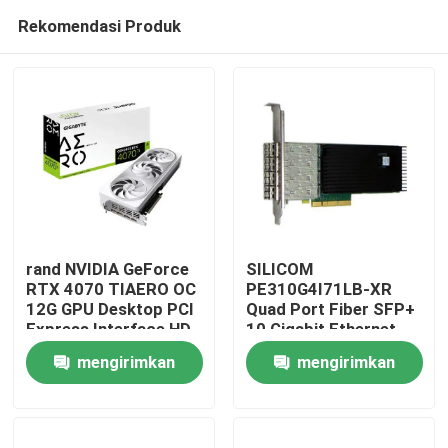
Rekomendasi Produk
rand NVIDIA GeForce
SILICOM
RTX 4070 TIAERO OC
PE310G4I71LB-XR
12G GPU Desktop PCI
Quad Port Fiber SFP+
Rumah
Express Interface HD
10 Gigabit Ethernet
DP DisplayPort Output
PCI Express Server
mengirimkan
mengirimkan
8GB Video Memo
Adapter Berbasis
Produk
Intel® FTXL710BM1
permintaan
permintaan
Tentang Kami