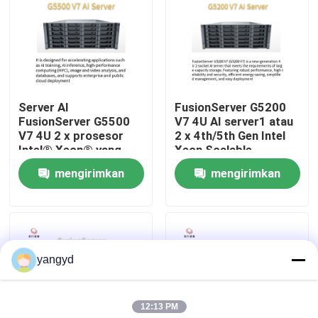
Tur Pabrik
Kontrol Kualitas
Server AI
FusionServer G5200
FusionServer G5500
V7 4U AI server1 atau
Hubungi Kami
V7 4U 2 x prosesor
2 x 4th/5th Gen Intel
Intel® Xeon® yang
Xeon Scalable
Dapat Diskalakan
prosesor
mengirimkan
mengirimkan
Berita
Generasi ke-4/5
permintaan
permintaan
kasus
yangyd
VR Show
12:13 PM
Server Penyimpanan Rak