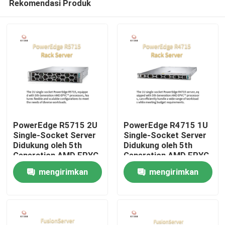
Rekomendasi Produk
PowerEdge R5715 2U
PowerEdge R4715 1U
Single-Socket Server
Single-Socket Server
Didukung oleh 5th
Didukung oleh 5th
Generation AMD EPYC
Generation AMD EPYC
Rumah
Processor
Processor
mengirimkan
mengirimkan
Produk
permintaan
permintaan
Tentang Kami