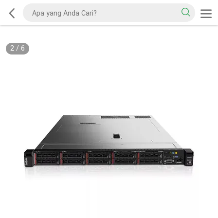
2
/
6