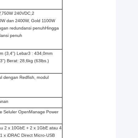
0W,750W 240VDC,2
0W dan 2400W, Gold 1100W
ngan redundansi penuhHingga
dansi penuh
mm (3,4”) Lebar3 : 434,0mm
) Berat: 28,6kg (63lbs.)
l dengan Redfish, modul
anan
e Seluler OpenManage Power
au 2 x 10GbE + 2 x 1GbE atau 4
1 x iDRAC Direct Micro-USB