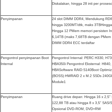
Diskalakan, hingga 28 inti per proses
Penyimpanan
24 slot DIMM DDR4, Mendukung RD
hingga 3200MT/dtk, maks 3TBHingg
Hingga 12 PMem memori persisten I
6,14TB (maks 7,68TB dengan PMem
DIMM DDR4 ECC terdaftar
Pengontrol penyimpanan Boot
Pengontrol Internal: PERC H330, H7
Internal
HBA350i Pengontrol Eksternal: H840
HBASoftware RAID:S140Boot Optimiz
(BOSS):HWRAID 2 x M.2 SSDs 240GB,
Module1
Penyimpanan
Ruang drive depan: Hingga 16 x 2,5
122,88 TB atau hingga 8 x 3,5” SAS
Opsional DVD-ROM, DVD+RW