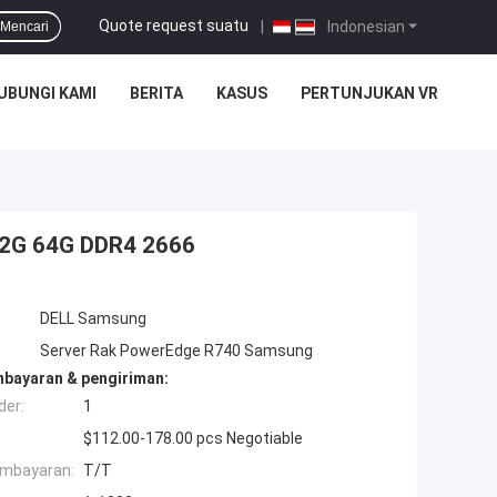
Quote request suatu
|
Indonesian
Mencari
UBUNGI KAMI
BERITA
KASUS
PERTUNJUKAN VR
2G 64G DDR4 2666
DELL Samsung
Server Rak PowerEdge R740 Samsung
mbayaran & pengiriman:
der:
1
$112.00-178.00 pcs Negotiable
embayaran:
T/T