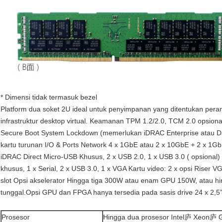
* Dimensi tidak termasuk bezel
Platform dua soket 2U ideal untuk penyimpanan yang ditentukan peran
infrastruktur desktop virtual. Keamanan TPM 1.2/2.0, TCM 2.0 opsiona
Secure Boot System Lockdown (memerlukan iDRAC Enterprise atau Data
kartu turunan I/O & Ports Network 4 x 1GbE atau 2 x 10GbE + 2 x 1G
iDRAC Direct Micro-USB Khusus, 2 x USB 2.0, 1 x USB 3.0 ( opsional) 
khusus, 1 x Serial, 2 x USB 3.0, 1 x VGA Kartu video: 2 x opsi Riser
slot Opsi akselerator Hingga tiga 300W atau enam GPU 150W, atau hi
tunggal.Opsi GPU dan FPGA hanya tersedia pada sasis drive 24 x 2,5”
Prosesor
Hingga dua prosesor Intel庐 Xeon庐 G