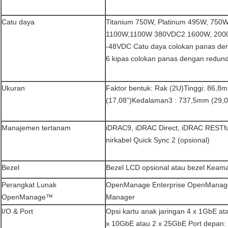
Catu daya
Titanium 750W, Platinum 495W, 75
1100W,1100W 380VDC2 1600W, 200
-48VDC Catu daya colokan panas de
6 kipas colokan panas dengan redun
Ukuran
Faktor bentuk: Rak (2U)Tinggi: 86,8
(17,08”)Kedalaman3 : 737,5mm (29,03”
Manajemen tertanam
iDRAC9, iDRAC Direct, iDRAC RESTfu
nirkabel Quick Sync 2 (opsional)
Bezel
Bezel LCD opsional atau bezel Keam
Perangkat Lunak
OpenManage Enterprise OpenManag
OpenManage™
Manager
I/O & Port
Opsi kartu anak jaringan 4 x 1GbE at
x 10GbE atau 2 x 25GbE Port depan: 