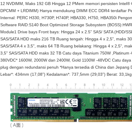
12 NVDIMM, Maks 192 GB Hingga 12 PMem memori persisten Intel® 
DPCMM + LRDIMM) Hanya mendukung DIMM ECC DDR4 terdaftar Pengo
Internal: PERC H330, H730P, H740P, HBA330, H750, HBA350i Pengon
Software RAID:S140 Boot Optimized Storage Subsystem (BOSS):HWR
Module1 Drive bays Front bays: Hingga 24 x 2.5” SAS/ SATA (HDD/S
SAS/SATA HDD maks 216 TB Ruang tengah: Hingga 4 x 2,5", maks 3
SAS/SATA 4 x 3,5", maks 64 TB Ruang belakang: Hingga 4 x 2,5", ma
3,5" SAS/SATA HDD maks 32 TB Catu daya Titanium 750W ,Platinu
380VDC* 1600W, 2000W dan 2400W, Gold 1100W -48VDC Catu daya ho
plug dengan redundansi penuh *Hanya tersedia di China dan Jepang Di
Lebar*: 434mm (17,08”) Kedalaman*: 737,5mm (29,03”) Berat: 33,1kg 