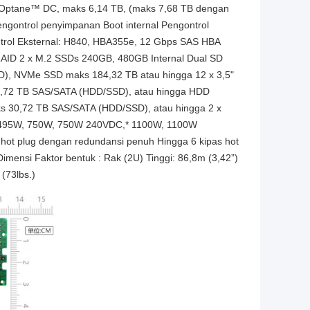
Optane™ DC, maks 6,14 TB, (maks 7,68 TB dengan
ntrol penyimpanan Boot internal Pengontrol
trol Eksternal: H840, HBA355e, 12 Gbps SAS HBA
AID 2 x M.2 SSDs 240GB, 480GB Internal Dual SD
SD), NVMe SSD maks 184,32 TB atau hingga 12 x 3,5"
0,72 TB SAS/SATA (HDD/SSD), atau hingga HDD
ks 30,72 TB SAS/SATA (HDD/SSD), atau hingga 2 x
m 495W, 750W, 750W 240VDC,* 1100W, 1100W
t plug dengan redundansi penuh Hingga 6 kipas hot
mensi Faktor bentuk : Rak (2U) Tinggi: 86,8m (3,42”)
(73lbs.)