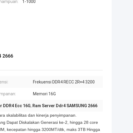
mampuan:
1-1000
4 2666
ensi:
Frekuensi DDR4 RECC 2R×4 3200
impanan:
Memori 16G
r DDR4 Ecc 16G
,
Ram Server Ddr4 SAMSUNG 2666
skalabilitas dan kinerja penyimpanan.
yang Dapat Diskalakan Generasi ke-2, hingga 28 core
M, kecepatan hingga 3200MT/dtk, maks 3TB Hingga