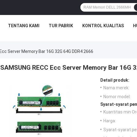
TENTANG KAMI
TUR PABRIK
KONTROL KUALITAS
H
cc Server Memory Bar 16G 32G 64G DDR4 2666
SAMSUNG RECC Ecc Server Memory Bar 16G 3
Detail produk:
Nama merek:
Nomor model:
Syarat-syarat pe
Kuantitas min Or
Harga:
Syarat-syarat p