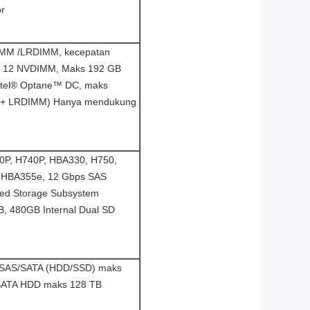
or
IMM /LRDIMM, kecepatan
a 12 NVDIMM, Maks 192 GB
ntel® Optane™ DC, maks
 + LRDIMM) Hanya mendukung
30P, H740P, HBA330, H750,
, HBA355e, 12 Gbps SAS
ed Storage Subsystem
 480GB Internal Dual SD
” SAS/SATA (HDD/SSD) maks
/SATA HDD maks 128 TB