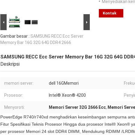
Menyediakan ke
Kontak
Gambar besar :
SAMSUNG RECC Ecc Server
Memory Bar 16G 32G 64G DDR4 2666
SAMSUNG RECC Ecc Server Memory Bar 16G 32G 64G DDR
Deskripsi
memori server:
dell 16GMemori
Freku
Prosesor:
Intel® Xeon® 4200
Peny
Menyoroti:
Memori Server 32G 2666 Ecc
,
Memori Serve
PowerEdge R740/r740xd menghadirkan keseimbangan sempurna antara 
Fitur Spesifikasi Teknis Prosesor Hingga dua prosesor Intel® Xeon® 
per prosesor Memori 24 slot DDR4 DIMM, Mendukung RDIMM /LRDIM