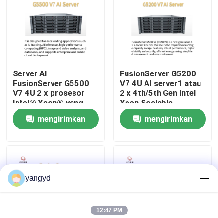
Tur Pabrik
Kontrol Kualitas
Server AI
FusionServer G5200
FusionServer G5500
V7 4U AI server1 atau
Hubungi Kami
V7 4U 2 x prosesor
2 x 4th/5th Gen Intel
Intel® Xeon® yang
Xeon Scalable
Dapat Diskalakan
prosesor
mengirimkan
mengirimkan
Berita
Generasi ke-4/5
permintaan
permintaan
kasus
yangyd
VR Show
12:47 PM
Server Penyimpanan Rak