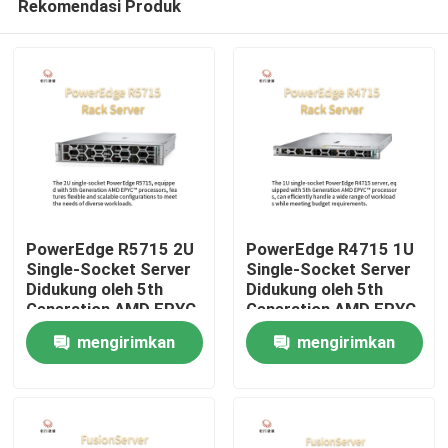
Rekomendasi Produk
PowerEdge R5715 2U
PowerEdge R4715 1U
Single-Socket Server
Single-Socket Server
Didukung oleh 5th
Didukung oleh 5th
Generation AMD EPYC
Generation AMD EPYC
Rumah
Processor
Processor
mengirimkan
mengirimkan
Produk
permintaan
permintaan
Tentang Kami