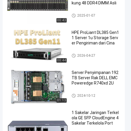
kung 48 DDR4 DIMM Asli
Huawei Fusion Server
2025-01-07
00:43
HPE ProLiant DL385 Gen1
1 Server 1u Storage Serv
er Pengiriman dari Cina
Server Penyimpanan Rak
2026-04-27
00:44
Server Penyimpanan 192
TB Server Rak DELL EMC
Poweredge R740xd 2U
Server Dell Poweredge
2024-10-12
01:13
1 Sakelar Jaringan Terkel
ola GE SFP CloudEngine 4
Sakelar Terkelola Port