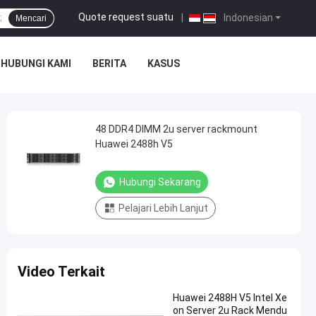
Quote request suatu
|
Indonesian
Mencari
HUBUNGI KAMI
BERITA
KASUS
48 DDR4 DIMM 2u server rackmount
Huawei 2488h V5
Hubungi Sekarang
Pelajari Lebih Lanjut
Video Terkait
Huawei 2488H V5 Intel Xe
on Server 2u Rack Mendu