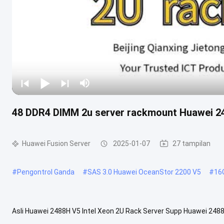
48 DDR4 DIMM 2u server rackmount Huawei 2
Huawei Fusion Server
2025-01-07
27 tampilan
#
Pengontrol Ganda
#
SAS 3.0 Huawei OceanStor 2200 V5
#
16
Asli Huawei 2488H V5 Intel Xeon 2U Rack Server Supp Huawei 248
FusionServer 2488H V5 adalah 2U, 4-socket rack server, ideal untuk vi