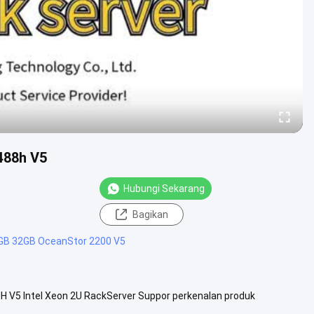
488h V5
Hubungi Sekarang
Bagikan
GB 32GB OceanStor 2200 V5
8H V5 Intel Xeon 2U RackServer Suppor perkenalan produk
rtualisasi, ....
Lihat Lebih Lanjut