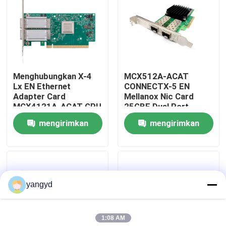
Tur Pabrik
Kontrol Kualitas
Menghubungkan X-4
MCX512A-ACAT
Lx EN Ethernet
CONNECTX-5 EN
Hubungi Kami
Adapter Card
Mellanox Nic Card
MCX4121A-ACAT GPU
25GBE Dual Port
2×25GbE SFP28 PCIe
SFP28 PCIE3.0 X8
mengirimkan
mengirimkan
Berita
3.0×8
Tinggi BR
permintaan
permintaan
kasus
yangyd
VR Show
1:08 AM
Server Penyimpanan Rak