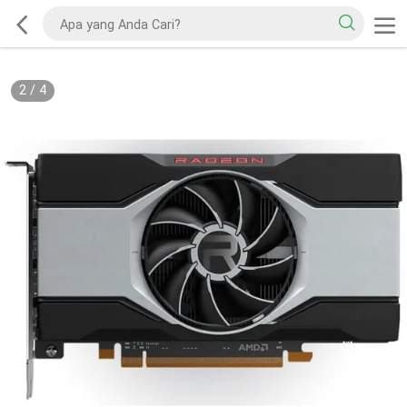
2
/
4