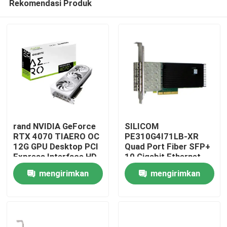
Rekomendasi Produk
rand NVIDIA GeForce
SILICOM
RTX 4070 TIAERO OC
PE310G4I71LB-XR
12G GPU Desktop PCI
Quad Port Fiber SFP+
Express Interface HD
10 Gigabit Ethernet
Rumah
DP DisplayPort Output
PCI Express Server
mengirimkan
mengirimkan
8GB Video Memo
Adapter Berbasis
Intel® FTXL710BM1
Produk
permintaan
permintaan
Tentang Kami